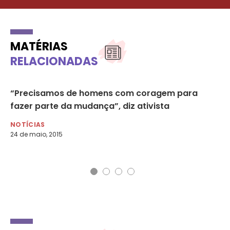
MATÉRIAS
RELACIONADAS
“Precisamos de homens com coragem para
Ca
fazer parte da mudança”, diz ativista
pr
NOTÍCIAS
DE
24 de maio, 2015
9 d