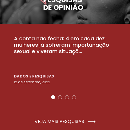
DE OPINIÃO
A conta não fecha: 4 em cada dez
P
la
mulheres já sofreram importunação
a
sexual e viveram situaçõ...
m
DADOS E PESQUISAS
D
12 de setembro, 2022
25
VEJA MAIS PESQUISAS