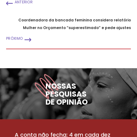
ANTERIOR
Coordenadora da bancada feminina considera relatório
Mulher no Orçamento “superestimado” e pede ajustes
PRÓXIMO
NOSSAS
PESQUISAS
DE OPINIÃO
A conta não fecha: 4 em cada dez
P