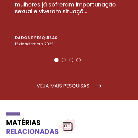
la
mulheres já sofreram importunação
a
sexual e viveram situaçõ...
m
DADOS E PESQUISAS
D
12 de setembro, 2022
25
VEJA MAIS PESQUISAS
MATÉRIAS
RELACIONADAS