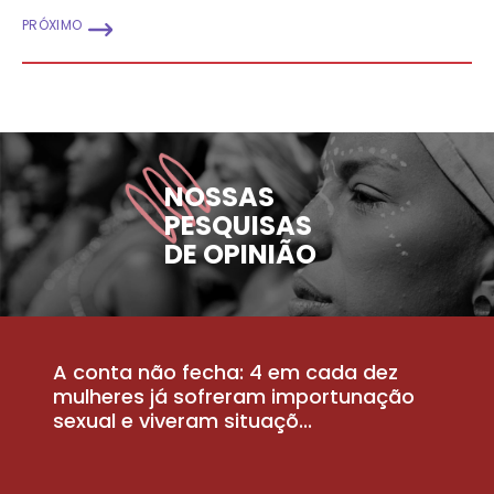
PRÓXIMO
NOSSAS
PESQUISAS
DE OPINIÃO
A conta não fecha: 4 em cada dez
P
la
mulheres já sofreram importunação
a
sexual e viveram situaçõ...
m