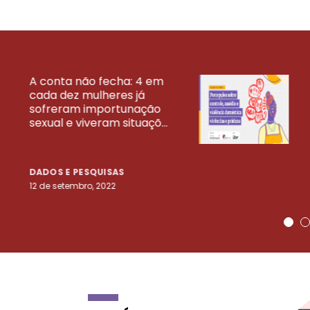
A conta não fecha: 4 em
cada dez mulheres já
VEJA MAIS PESQ
sofreram importunação
sexual e viveram situaçõ...
DADOS E PESQUISAS
12 de setembro, 2022