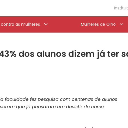
Institu
a contra as mulheres
Mulheres de Olho
43% dos alunos dizem já ter s
da faculdade fez pesquisa com centenas de alunos
sseram que já pensaram em desistir do curso