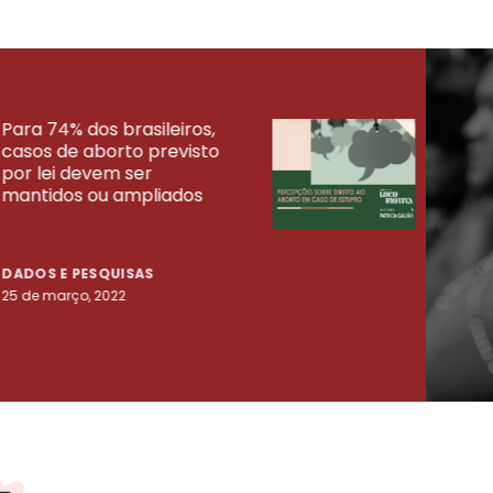
Para 74% dos brasileiros,
30% 
casos de aborto previsto
fora
UISAS
por lei devem ser
mort
mantidos ou ampliados
uma 
tenta
DADOS E PESQUISAS
DADO
25 de março, 2022
23 de