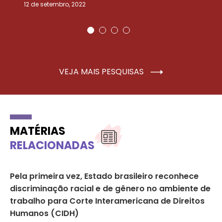
12 de setembro, 2022
25
VEJA MAIS PESQUISAS
MATÉRIAS
RELACIONADAS
a
Pela primeira vez, Estado brasileiro reconhece
En
discriminação racial e de gênero no ambiente de
pa
trabalho para Corte Interamericana de Direitos
DE
Humanos (CIDH)
29 