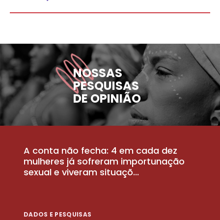
NOSSAS
PESQUISAS
DE OPINIÃO
A conta não fecha: 4 em cada dez
P
la
mulheres já sofreram importunação
a
sexual e viveram situaçõ...
m
DADOS E PESQUISAS
D