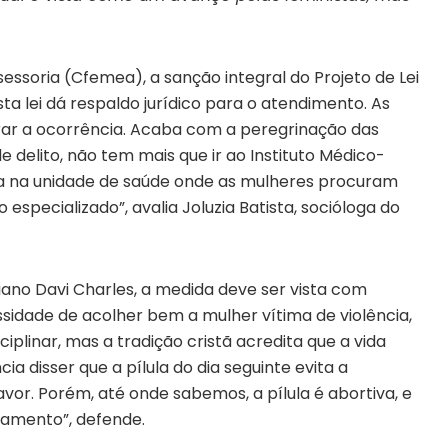
essoria (Cfemea), a sanção integral do Projeto de Lei
a lei dá respaldo jurídico para o atendimento. As
rar a ocorrência. Acaba com a peregrinação das
delito, não tem mais que ir ao Instituto Médico-
eita na unidade de saúde onde as mulheres procuram
especializado”, avalia Joluzia Batista, socióloga do
iano Davi Charles, a medida deve ser vista com
essidade de acolher bem a mulher vítima de violência,
iplinar, mas a tradição cristã acredita que a vida
a disser que a pílula do dia seguinte evita a
vor. Porém, até onde sabemos, a pílula é abortiva, e
camento”, defende.