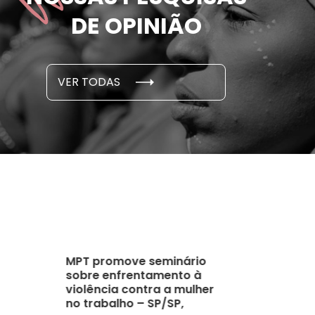
e por parceiro ou ex;
seus des
DE OPINIÃO
em cada 6 já sofreu
cidade
...
S E PESQUISAS
DADOS E P
VER TODAS
 novembro, 2021
15 de outubro
MPT promove seminário
sobre enfrentamento à
violência contra a mulher
no trabalho – SP/SP,