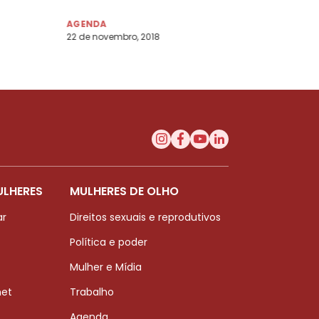
05/12/2018
AGENDA
22 de novembro, 2018
ULHERES
MULHERES DE OLHO
ar
Direitos sexuais e reprodutivos
Política e poder
Mulher e Mídia
net
Trabalho
Agenda