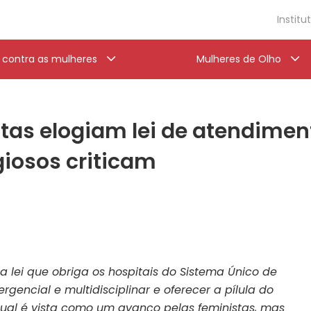
Institu
a contra as mulheres
Mulheres de Olho
tas elogiam lei de atendimen
igiosos criticam
a lei que obriga os hospitais do Sistema Único de
encial e multidisciplinar e oferecer a pílula do
exual é vista como um avanço pelas feministas, mas