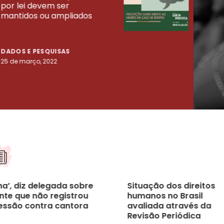
UISAS
por lei devem ser
mort
mantidos ou ampliados
uma 
tenta
DADOS E PESQUISAS
DADO
25 de março, 2022
23 de
ha’, diz delegada sobre
Situação dos direitos
nte que não registrou
humanos no Brasil
essão contra cantora
avaliada através da
Revisão Periódica