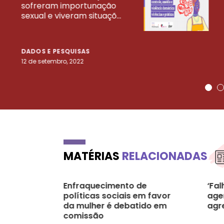
VEJA MAIS PESQ
sofreram importunação
sexual e viveram situaçõ...
DADOS E PESQUISAS
12 de setembro, 2022
MATÉRIAS
RELACIONADAS
Enfraquecimento de
‘Fal
políticas sociais em favor
age
da mulher é debatido em
agr
comissão