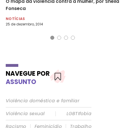
ia:
O mapa da violência contra a mulher, por Sheila
Vi
Fonseca
Y
NOTÍCIAS
NO
25 de dezembro, 2014
17 
NAVEGUE POR
ASSUNTO
Violência doméstica e familiar
|
Violência sexual
LGBTIfobia
|
|
Racismo
Feminicídio
Trabalho