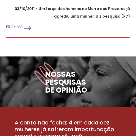
03/10/2011 - Um terço dos homens no Morro dos Prazeres já
agrediu uma mulher, diz pesquisa (R7)
PRÓXIMO
NOSSAS
PESQUISAS
DE OPINIÃO
A conta não fecha: 4 em cada dez
P
la
mulheres já sofreram importunação
a
sexual e viveram situaçõ...
m