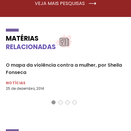
VEJA MAIS PESQUISAS
MATÉRIAS
RELACIONADAS
ia:
O mapa da violência contra a mulher, por Sheila
Vi
Fonseca
Y
NOTÍCIAS
NO
25 de dezembro, 2014
17 