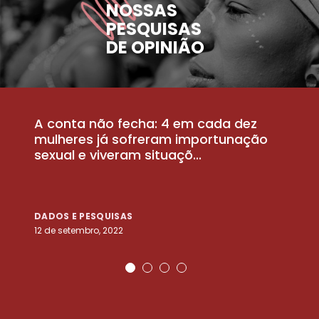
NOSSAS
PESQUISAS
DE OPINIÃO
A conta não fecha: 4 em cada dez
P
la
mulheres já sofreram importunação
a
sexual e viveram situaçõ...
m
DADOS E PESQUISAS
D
12 de setembro, 2022
25