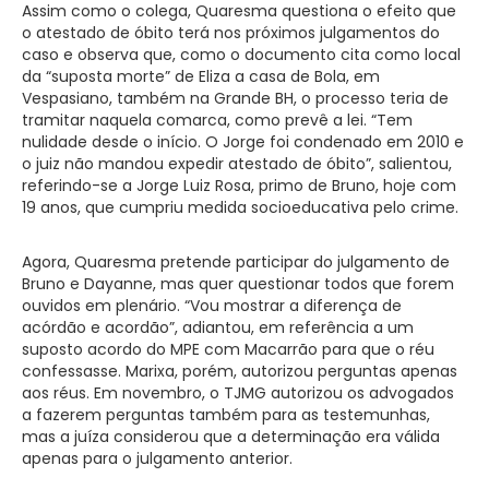
Assim como o colega, Quaresma questiona o efeito que
o atestado de óbito terá nos próximos julgamentos do
caso e observa que, como o documento cita como local
da “suposta morte” de Eliza a casa de Bola, em
Vespasiano, também na Grande BH, o processo teria de
tramitar naquela comarca, como prevê a lei. “Tem
nulidade desde o início. O Jorge foi condenado em 2010 e
o juiz não mandou expedir atestado de óbito”, salientou,
referindo-se a Jorge Luiz Rosa, primo de Bruno, hoje com
19 anos, que cumpriu medida socioeducativa pelo crime.
Agora, Quaresma pretende participar do julgamento de
Bruno e Dayanne, mas quer questionar todos que forem
ouvidos em plenário. “Vou mostrar a diferença de
acórdão e acordão”, adiantou, em referência a um
suposto acordo do MPE com Macarrão para que o réu
confessasse. Marixa, porém, autorizou perguntas apenas
aos réus. Em novembro, o TJMG autorizou os advogados
a fazerem perguntas também para as testemunhas,
mas a juíza considerou que a determinação era válida
apenas para o julgamento anterior.