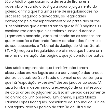
Lúcio Adolfo, que assumiu a defesa de Bruno em
novembro, levando a Justiça a adiar o julgamento do
goleiro, afirma que há uma série de irregularidades no
processo. Segundo o advogado, as ilegalidades
começam pelo “desaparecimento” de parte dos autos.
“Descobrimos que estão faltando quase 500 páginas. O
escrivão me disse que elas teriam sumido durante o
julgamento passado”, disse, referindo-se às sessões em
que Macarrão e Fernanda foram condenados. Por meio
de sua assessoria, o Tribunal de Justiça de Minas Gerais
(TJMG) negou a irregularidade e afirmou que houve um
erro na numeração das páginas, que já consta nos autos.
Mas Adolfo argumenta que também não foram
observados prazos legais para a convocação dos jurados
dentre os quais será sorteado o conselho de sentença e
que há “exposição excessiva” destes jurados ao caso. “A
juíza também determinou a expedição de um atestado
de óbito antes do julgamento. Isso influencia diretamente
no ânimo do júri”, observou. Em janeiro, a juíza Marixa
Fabiane Lopes Rodrigues, presidente do Tribunal do Júri de
Contagem, acatou pedido da família de Eliza e do