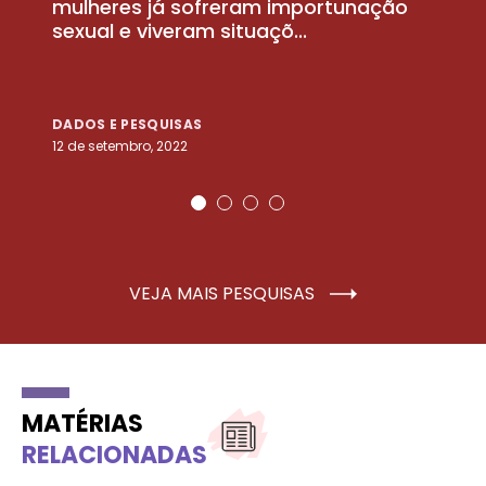
la
mulheres já sofreram importunação
a
sexual e viveram situaçõ...
m
DADOS E PESQUISAS
D
12 de setembro, 2022
25
VEJA MAIS PESQUISAS
MATÉRIAS
RELACIONADAS