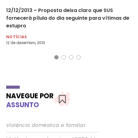
a
12/12/2013 – Proposta deixa claro que SUS
A 
fornecerá pílula do dia seguinte para vítimas de
‘e
estupro
di
NOTÍCIAS
NO
12 de dezembro, 2013
20 
NAVEGUE POR
ASSUNTO
Violência doméstica e familiar