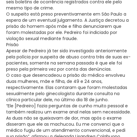
seis boletins de ocorrência registrados contra ele pelo
mesmo tipo de crime.
O suspeito está preso preventivamente em São Paulo a
espera de um eventual julgamento. A Justiça decretou a
prisão do homem após mãe e filha denunciarem que
foram molestadas por ele. Pedreiro foi indiciado por
violação sexual mediante fraude.
Prisão
Apesar de Pedreiro já ter sido investigado anteriormente
pela polícia por suspeita de abuso contra três de suas ex-
pacientes, somente na semana passada é que ele foi
preso pela primeira vez por conta das denúncias.
O caso que desencadeou a prisão do médico envolveu
duas mulheres, mãe e filha, de 49 e 24 anos,
respectivamente. Elas contaram que foram molestadas
sexualmente pelo ginecologista durante consulta na
clínica particular dele, no último dia 18 de junho.
“Ele [Pedreiro] fazia perguntas de cunho muito pessoal e
também realizou um exame anal nelas sem necessidade.
As duas não se queixavam de dor, mas após o exame
disseram que ele as machucou. Eu me convenci que o
médico fugiu de um atendimento convencional, e pedi
sua prisão”, afirmou a delegada Lisandrea Colabuono.