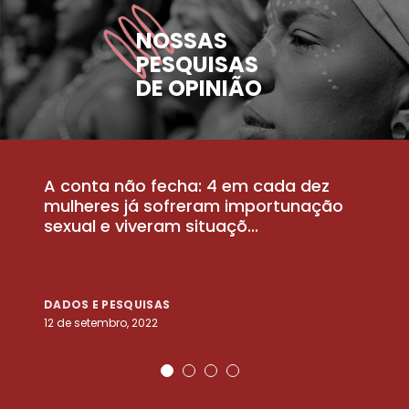
NOSSAS
PESQUISAS
DE OPINIÃO
A conta não fecha: 4 em cada dez
P
la
mulheres já sofreram importunação
a
sexual e viveram situaçõ...
m
DADOS E PESQUISAS
D
12 de setembro, 2022
25