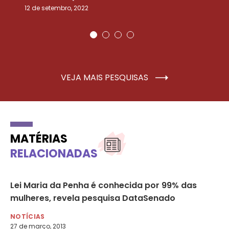
12 de setembro, 2022
25
VEJA MAIS PESQUISAS
MATÉRIAS
RELACIONADAS
oz
Lei Maria da Penha é conhecida por 99% das
20
mulheres, revela pesquisa DataSenado
no
NOTÍCIAS
NO
27 de março, 2013
20 