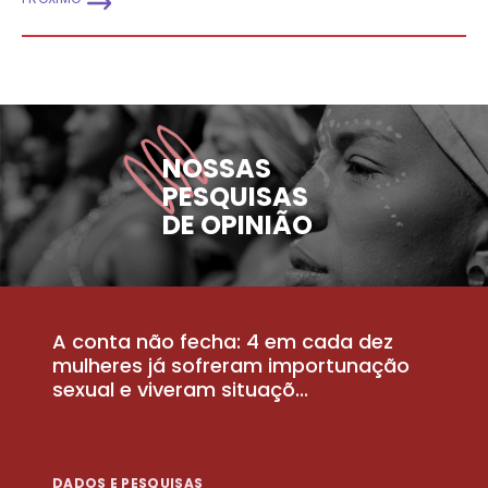
NOSSAS
PESQUISAS
DE OPINIÃO
A conta não fecha: 4 em cada dez
P
la
mulheres já sofreram importunação
a
sexual e viveram situaçõ...
m
DADOS E PESQUISAS
D