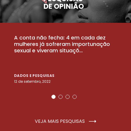
DE OPINIÃO
A conta não fecha: 4 em cada dez
P
la
mulheres já sofreram importunação
a
sexual e viveram situaçõ...
m
DADOS E PESQUISAS
D
12 de setembro, 2022
25
VEJA MAIS PESQUISAS