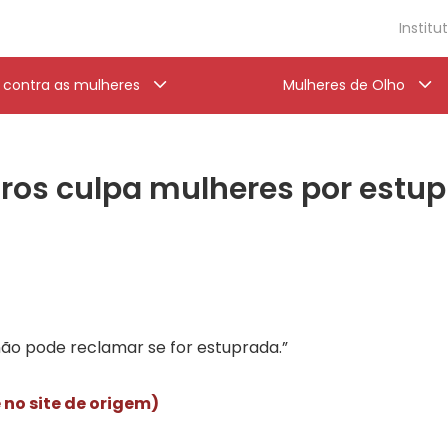
Institu
a contra as mulheres
Mulheres de Olho
iros culpa mulheres por estup
ão pode reclamar se for estuprada.”
 no site de origem)