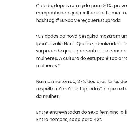
O dado, depois corrigido para 26%, pro
campanha em que mulheres e homens e
hashtag #EuNãoMereçoSerEstuprada.
“Os dados da nova pesquisa mostram um 
Ipea”, avalia Nana Queiroz, idealizadora
surpreende que o percentual de concord
mulheres. A cultura do estupro é tão a
mulheres.”
Na mesma tônica, 37% dos brasileiros d
respeito não são estupradas”, o que rei
da mulher.
Entre entrevistadas do sexo feminino, o 
Entre homens, sobe para 42%.