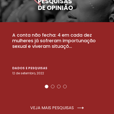
PESQUISAS
DE OPINIÃO
A conta não fecha: 4 em cada dez
P
la
mulheres já sofreram importunação
a
sexual e viveram situaçõ...
m
DADOS E PESQUISAS
D
12 de setembro, 2022
25
VEJA MAIS PESQUISAS