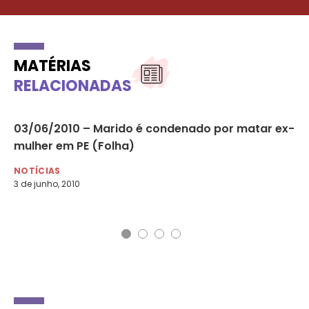
MATÉRIAS
RELACIONADAS
03/06/2010 – Marido é condenado por matar ex-
18
mulher em PE (Folha)
re
cr
NOTÍCIAS
3 de junho, 2010
NO
18 