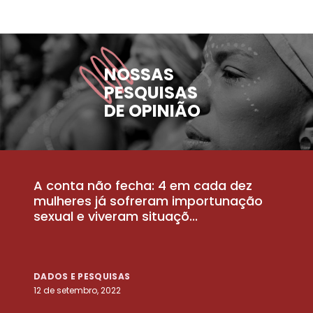
NOSSAS
PESQUISAS
DE OPINIÃO
A conta não fecha: 4 em cada dez
P
la
mulheres já sofreram importunação
a
sexual e viveram situaçõ...
m
DADOS E PESQUISAS
D
12 de setembro, 2022
25