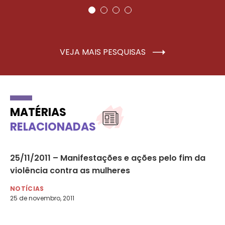
VEJA MAIS PESQUISAS
MATÉRIAS
RELACIONADAS
25/11/2011 – Manifestações e ações pelo fim da
05
violência contra as mulheres
in
NOTÍCIAS
NO
25 de novembro, 2011
5 d