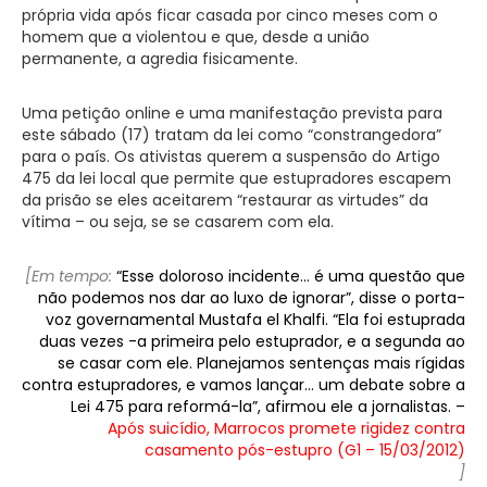
própria vida após ficar casada por cinco meses com o
homem que a violentou e que, desde a união
permanente, a agredia fisicamente.
Uma petição online e uma manifestação prevista para
este sábado (17) tratam da lei como “constrangedora”
para o país. Os ativistas querem a suspensão do Artigo
475 da lei local que permite que estupradores escapem
da prisão se eles aceitarem “restaurar as virtudes” da
vítima – ou seja, se se casarem com ela.
[Em tempo:
“Esse doloroso incidente… é uma questão que
não podemos nos dar ao luxo de ignorar”, disse o porta-
voz governamental Mustafa el Khalfi. “Ela foi estuprada
duas vezes -a primeira pelo estuprador, e a segunda ao
se casar com ele. Planejamos sentenças mais rígidas
contra estupradores, e vamos lançar… um debate sobre a
Lei 475 para reformá-la”, afirmou ele a jornalistas. –
Após suicídio, Marrocos promete rigidez contra
casamento pós-estupro (G1 – 15/03/2012)
]