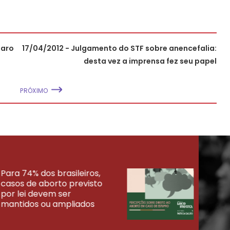
paro
17/04/2012 - Julgamento do STF sobre anencefalia:
desta vez a imprensa fez seu papel
PRÓXIMO
Para 74% dos brasileiros,
30% 
casos de aborto previsto
fora
UISAS
por lei devem ser
mort
mantidos ou ampliados
uma 
tenta