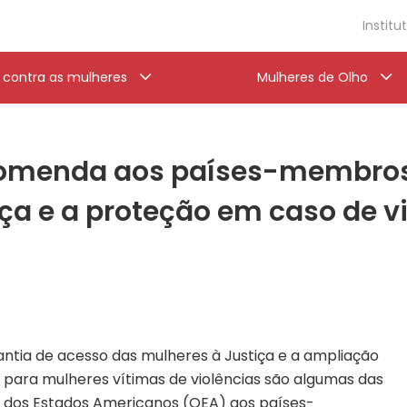
Institu
a contra as mulheres
Mulheres de Olho
comenda aos países-membros
ça e a proteção em caso de v
ntia de acesso das mulheres à Justiça e a ampliação
 para mulheres vítimas de violências são algumas das
 dos Estados Americanos (OEA) aos países-