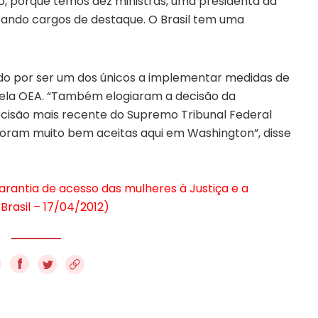
sso, porque temos dez ministras, uma presidenta da
pando cargos de destaque. O Brasil tem uma
iado por ser um dos únicos a implementar medidas de
ela OEA. “Também elogiaram a decisão da
decisão mais recente do Supremo Tribunal Federal
foram muito bem aceitas aqui em Washington”, disse
ntia de acesso das mulheres à Justiça e a
Brasil – 17/04/2012)
f