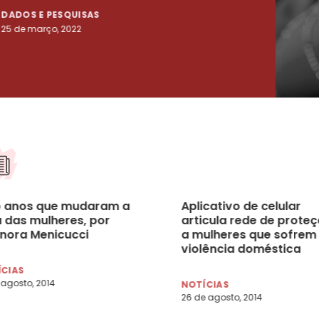
DADOS E PESQUISAS
DADO
25 de março, 2022
23 de
o anos que mudaram a
Aplicativo de celular
a das mulheres, por
articula rede de prote
onora Menicucci
a mulheres que sofrem
violência doméstica
ÍCIAS
 agosto, 2014
NOTÍCIAS
26 de agosto, 2014