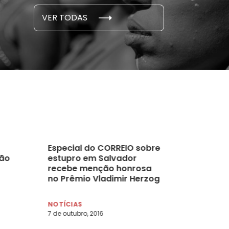
S E PESQUISAS
DADOS E P
VER TODAS
 novembro, 2021
15 de outubro
Especial do CORREIO sobre
ção
estupro em Salvador
recebe menção honrosa
no Prêmio Vladimir Herzog
NOTÍCIAS
7 de outubro, 2016