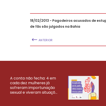
18/02/2013 - Pagodeiros acusados de estu
de fãs são julgados na Bahia
ANTERIOR
A conta não fecha: 4 em
cada dez mulheres já
VEJA MAIS PESQ
sofreram importunação
sexual e viveram situaçõ...