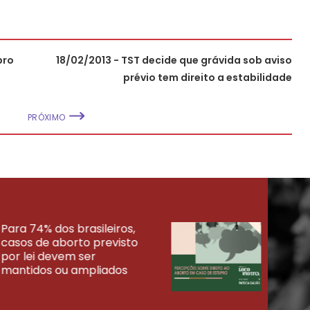
pro
18/02/2013 - TST decide que grávida sob aviso
prévio tem direito a estabilidade
PRÓXIMO
Para 74% dos brasileiros,
30% 
casos de aborto previsto
fora
UISAS
por lei devem ser
mort
mantidos ou ampliados
uma 
tenta