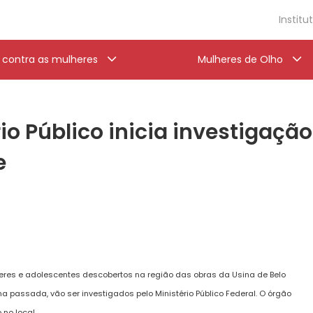
Institu
a contra as mulheres
Mulheres de Olho
io Público inicia investigaçã
e
res e adolescentes descobertos na região das obras da Usina de Belo
na passada, vão ser investigados pelo Ministério Público Federal. O órgão
 no local.