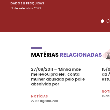
DADOS E PESQUISAS
12 de setembro, 2022
MATÉRIAS
RELACIONADAS
27/08/2011 – ‘Minha mãe
15/
me levou pra ele’, conta
da 
mulher abusada pelo pai e
est
absolvida por
encomendar sua morte
NOT
15 de 
NOTÍCIAS
27 de agosto, 2011