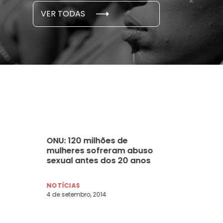
S E PESQUISAS
DADOS E P
VER TODAS
 novembro, 2021
15 de outubro
ONU: 120 milhões de
mulheres sofreram abuso
sexual antes dos 20 anos
NOTÍCIAS
4 de setembro, 2014