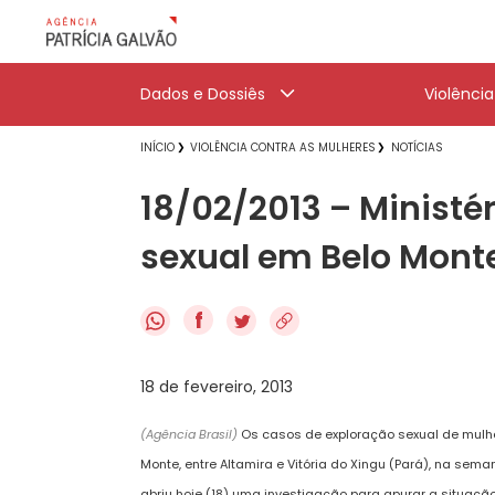
Dados e Dossiês
Violênci
INÍCIO
VIOLÊNCIA CONTRA AS MULHERES
NOTÍCIAS
18/02/2013 – Ministér
sexual em Belo Mont
f
18 de fevereiro, 2013
(Agência Brasil)
Os casos de exploração sexual de mulhe
Monte, entre Altamira e Vitória do Xingu (Pará), na sema
abriu hoje (18) uma investigação para apurar a situação