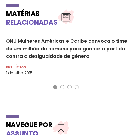
MATÉRIAS
RELACIONADAS
ONU Mulheres Américas e Caribe convoca o time
MP
de um milhão de homens para ganhar a partida
as
contra a desigualdade de gênero
NO
7 d
NOTÍCIAS
1 de julho, 2015
NAVEGUE POR
ASSUNTO