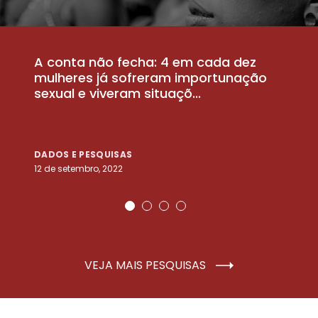
A conta não fecha: 4 em cada dez
P
la
mulheres já sofreram importunação
a
sexual e viveram situaçõ...
m
DADOS E PESQUISAS
D
12 de setembro, 2022
25
VEJA MAIS PESQUISAS