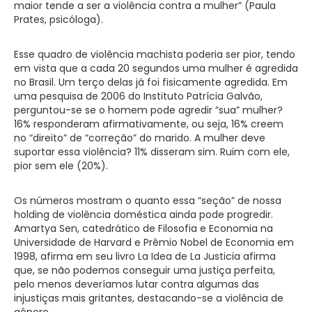
maior tende a ser a violência contra a mulher” (Paula
Prates, psicóloga).
Esse quadro de violência machista poderia ser pior, tendo
em vista que a cada 20 segundos uma mulher é agredida
no Brasil. Um terço delas já foi fisicamente agredida. Em
uma pesquisa de 2006 do Instituto Patrícia Galvão,
perguntou-se se o homem pode agredir “sua” mulher?
16% responderam afirmativamente, ou seja, 16% creem
no “direito” de “correção” do marido. A mulher deve
suportar essa violência? 11% disseram sim. Ruim com ele,
pior sem ele (20%).
Os números mostram o quanto essa “seção” de nossa
holding de violência doméstica ainda pode progredir.
Amartya Sen, catedrático de Filosofia e Economia na
Universidade de Harvard e Prêmio Nobel de Economia em
1998, afirma em seu livro La Idea de La Justicia afirma
que, se não podemos conseguir uma justiça perfeita,
pelo menos deveríamos lutar contra algumas das
injustiças mais gritantes, destacando-se a violência de
gênero.