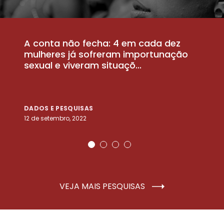
A conta não fecha: 4 em cada dez
P
la
mulheres já sofreram importunação
a
sexual e viveram situaçõ...
m
DADOS E PESQUISAS
D
12 de setembro, 2022
25
VEJA MAIS PESQUISAS