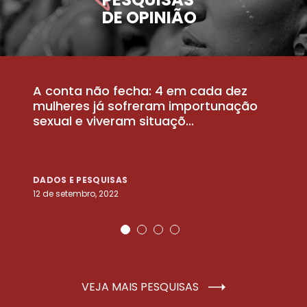
DE OPINIÃO
A conta não fecha: 4 em cada dez
P
la
mulheres já sofreram importunação
a
sexual e viveram situaçõ...
m
DADOS E PESQUISAS
D
12 de setembro, 2022
25
VEJA MAIS PESQUISAS