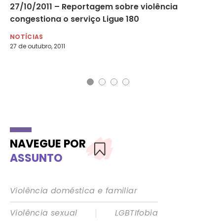
27/10/2011 – Reportagem sobre violência
Mi
congestiona o serviço Ligue 180
ac
pr
NOTÍCIAS
27 de outubro, 2011
NO
5 d
NAVEGUE POR
ASSUNTO
Violência doméstica e familiar
|
Violência sexual
LGBTIfobia