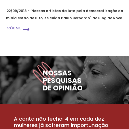
22/09/2013 - 'Nossas artistas da luta pela democratização da
mídia estão de luto, se cuida Paulo Bernardo', do Blog do Rovai
PRÓXIMO
NOSSAS
PESQUISAS
DE OPINIÃO
A conta não fecha: 4 em cada dez
P
la
mulheres já sofreram importunação
a