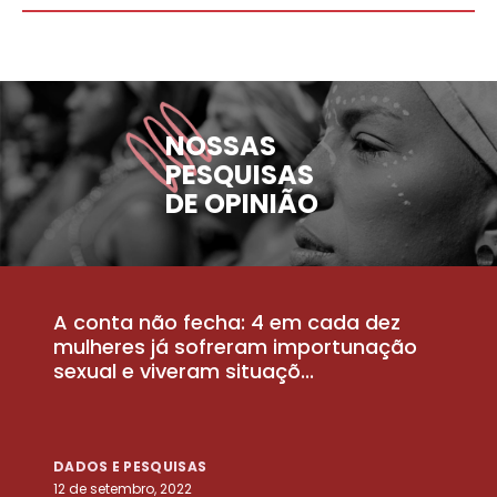
NOSSAS
PESQUISAS
DE OPINIÃO
A conta não fecha: 4 em cada dez
P
la
mulheres já sofreram importunação
a
sexual e viveram situaçõ...
m
DADOS E PESQUISAS
D
12 de setembro, 2022
25