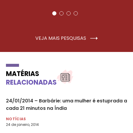
VEJA MAIS PESQUISAS
MATÉRIAS
RELACIONADAS
24/01/2014 – Barbárie: uma mulher é estuprada a
MP
cada 21 minutos na Índia
co
NOTÍCIAS
NO
24 de janeiro, 2014
7 d