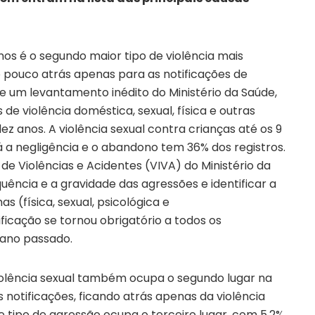
anos é o segundo maior tipo de violência mais
do pouco atrás apenas para as notificações de
e um levantamento inédito do Ministério da Saúde,
s de violência doméstica, sexual, física e outras
 anos. A violência sexual contra crianças até os 9
á a negligência e o abandono tem 36% dos registros.
de Violências e Acidentes (VIVA) do Ministério da
quência e a gravidade das agressões e identificar a
s (física, sexual, psicológica e
ficação se tornou obrigatório a todos os
 ano passado.
olência sexual também ocupa o segundo lugar na
as notificações, ficando atrás apenas da violência
esse tipo de agressão ocupa o terceiro lugar, com 5,2%,