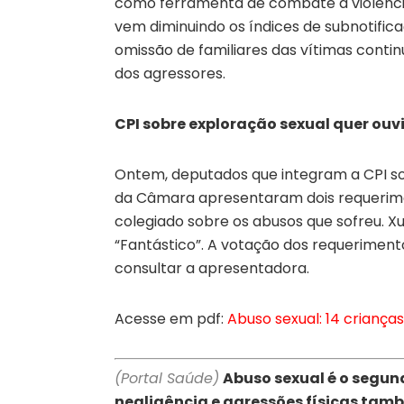
como ferramenta de combate à violência.
vem diminuindo os índices de subnotifica
omissão de familiares das vítimas conti
dos agressores.
CPI sobre exploração sexual quer ouv
Ontem, deputados que integram a CPI so
da Câmara apresentaram dois requerime
colegiado sobre os abusos que sofreu. Xu
“Fantástico”. A votação dos requeriment
consultar a apresentadora.
Acesse em pdf:
Abuso sexual: 14 criança
(Portal Saúde)
Abuso sexual é o segund
negligência e agressões físicas tamb