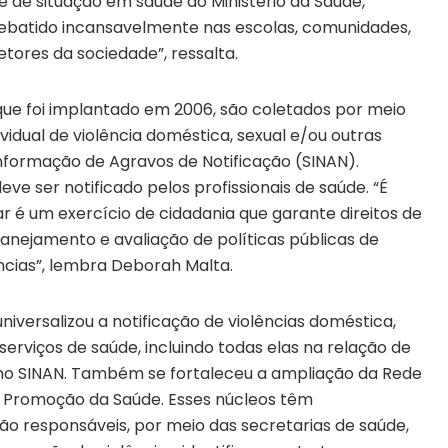
se de situação em saúde do Ministério da Saúde,
debatido incansavelmente nas escolas, comunidades,
setores da sociedade”, ressalta.
que foi implantado em 2006, são coletados por meio
vidual de violência doméstica, sexual e/ou outras
Informação de Agravos de Notificação (SINAN).
ve ser notificado pelos profissionais de saúde. “É
r é um exercício de cidadania que garante direitos de
planejamento e avaliação de políticas públicas de
cias”, lembra Deborah Malta.
universalizou a notificação de violências doméstica,
serviços de saúde, incluindo todas elas na relação de
 no SINAN. Também se fortaleceu a ampliação da Rede
e Promoção da Saúde. Esses núcleos têm
ão responsáveis, por meio das secretarias de saúde,