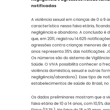
notificadas
A violência sexual em crianças de 0 a 9 
característico nessa faixa etária, fican
negligência e abandono. A conclusão é d
que, em 2011, registrou 14.625 notificaçõe
agressões contra crianças menores de dez
anos representa 35% das notificações. J
Os números são do sistema de Vigilância 
Saúde. O VIVA possibilita conhecer a fre
violência doméstica, sexual e outras forma
negligência/abandono). Esse tipo de noti
estabelecimentos de saúde do Brasil, no
Os dados preliminares mostram que a vi
faixa etária de 10 a 14 anos, com 10,5% d
física (13,3%). Na faixa de 15 a 19 anos, 