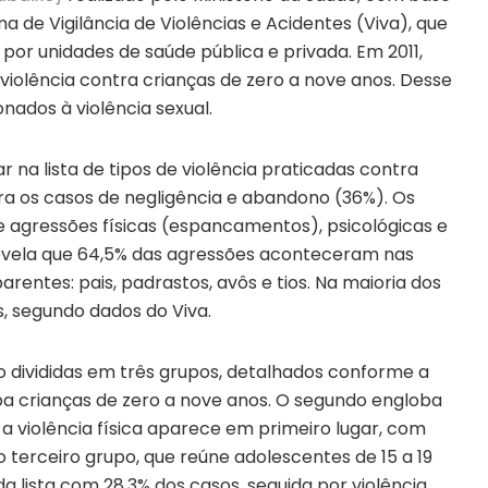
 de Vigilância de Violências e Acidentes (Viva), que
r unidades de saúde pública e privada. Em 2011,
 violência contra crianças de zero a nove anos. Desse
onados à violência sexual.
r na lista de tipos de violência praticadas contra
ara os casos de negligência e abandono (36%). Os
 agressões físicas (espancamentos), psicológicas e
 revela que 64,5% das agressões aconteceram nas
rentes: pais, padrastos, avôs e tios. Na maioria dos
, segundo dados do Viva.
ão divididas em três grupos, detalhados conforme a
upa crianças de zero a nove anos. O segundo engloba
 a violência física aparece em primeiro lugar, com
No terceiro grupo, que reúne adolescentes de 15 a 19
da lista com 28,3% dos casos, seguida por violência