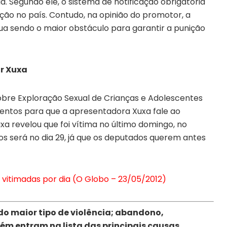
 Segundo ele, o sistema de notificação obrigatória
ção no país. Contudo, na opinião do promotor, a
nua sendo o maior obstáculo para garantir a punição
ir Xuxa
bre Exploração Sexual de Crianças e Adolescentes
ntos para que a apresentadora Xuxa fale ao
xa revelou que foi vítima no último domingo, no
os será no dia 29, já que os deputados querem antes
s vitimadas por dia (O Globo – 23/05/2012)
o maior tipo de violência; a
bandono,
ém entram na lista das principais causas