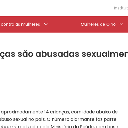
Institu
a contra as mulheres
Mulheres de Olho
anças são abusadas sexualmen
, aproximadamente 14 crianças, com idade abaixo de
 abuso sexual no país. O número alarmante faz parte
abaixo]
realizado pelo Ministério da Saúde, com base