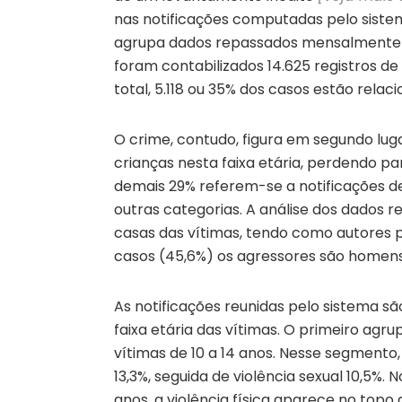
nas notificações computadas pelo sistema
agrupa dados repassados mensalmente po
foram contabilizados 14.625 registros de
total, 5.118 ou 35% dos casos estão relaci
O crime, contudo, figura em segundo luga
crianças nesta faixa etária, perdendo p
demais 29% referem-se a notificações de
outras categorias. A análise dos dados
casas das vítimas, tendo como autores pa
casos (45,6%) os agressores são homens
As notificações reunidas pelo sistema s
faixa etária das vítimas. O primeiro agr
vítimas de 10 a 14 anos. Nesse segmento,
13,3%, seguida de violência sexual 10,5%. 
anos, a violência física aparece no topo 