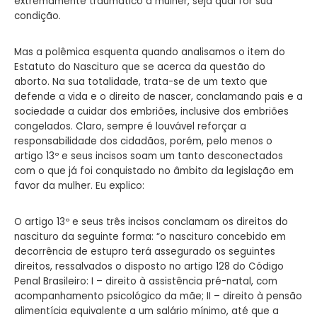
extremamente traumático à mulher, seja qual for sua
condição.
Mas a polêmica esquenta quando analisamos o item do
Estatuto do Nascituro que se acerca da questão do
aborto. Na sua totalidade, trata-se de um texto que
defende a vida e o direito de nascer, conclamando pais e a
sociedade a cuidar dos embriões, inclusive dos embriões
congelados. Claro, sempre é louvável reforçar a
responsabilidade dos cidadãos, porém, pelo menos o
artigo 13º e seus incisos soam um tanto desconectados
com o que já foi conquistado no âmbito da legislação em
favor da mulher. Eu explico:
O artigo 13º e seus três incisos conclamam os direitos do
nascituro da seguinte forma: “o nascituro concebido em
decorrência de estupro terá assegurado os seguintes
direitos, ressalvados o disposto no artigo 128 do Código
Penal Brasileiro: I – direito à assistência pré-natal, com
acompanhamento psicológico da mãe; II – direito à pensão
alimentícia equivalente a um salário mínimo, até que a