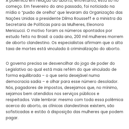
A polêmica em relação ao aborto, entretanto, está só no
começo. Em fevereiro do ano passado, foi noticiado na
mídia o “puxão de orelha” que levaram da Organização das
Nações Unidas a presidente Dilma Rousseff e a ministra da
Secretaria de Políticas para as Mulheres, Eleonora
Menicucci. O motivo foram os números apontados por
estudo feito no Brasil: a cada ano, 200 mil mulheres morrem
de aborto clandestino. Os especialistas afirmam que a alta
taxa de mortes está vinculada à criminalização do aborto.
O governo precisa se desvencilhar do jogo de poder do
Legislativo ao qual está mais refém do que vinculado de
forma equilibrada – o que seria desejável numa
democracia sadia – e olhar para esse número desolador.
Nós, pagadores de impostos, desejamos que, no mínimo,
sejamos bem atendidos nos serviços públicos e
respeitados. Vale lembrar: mesmo com toda essa polêmica
acerca do aborto, as clínicas clandestinas existem, são
sofisticadas e estão à disposição das mulheres que podem
pagar.