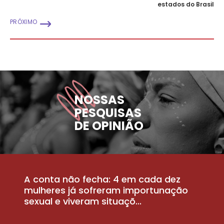
estados do Brasil
PRÓXIMO
NOSSAS
PESQUISAS
DE OPINIÃO
A conta não fecha: 4 em cada dez
P
la
mulheres já sofreram importunação
a
sexual e viveram situaçõ...
m