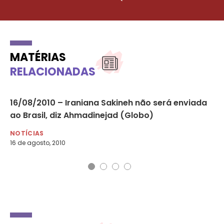
MATÉRIAS
RELACIONADAS
o
16/08/2010 – Iraniana Sakineh não será enviada
Vi
ao Brasil, diz Ahmadinejad (Globo)
cr
NOTÍCIAS
NO
16 de agosto, 2010
20 