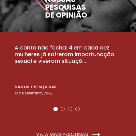
PESQUISAS
DE OPINIÃO
A conta não fecha: 4 em cada dez
P
la
mulheres já sofreram importunação
a
sexual e viveram situaçõ...
m
DADOS E PESQUISAS
D
12 de setembro, 2022
25
VEJA MAIS PESQUISAS