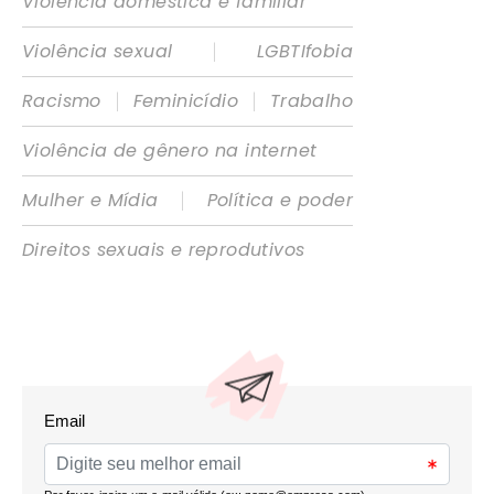
Violência doméstica e familiar
|
Violência sexual
LGBTIfobia
|
|
Racismo
Feminicídio
Trabalho
Violência de gênero na internet
|
Mulher e Mídia
Política e poder
Direitos sexuais e reprodutivos