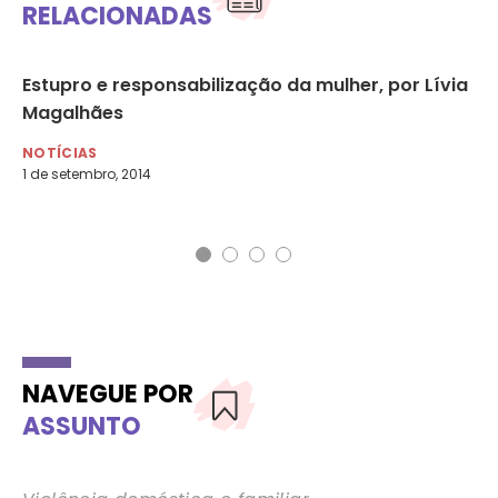
RELACIONADAS
Estupro e responsabilização da mulher, por Lívia
A 
Magalhães
‘e
di
NOTÍCIAS
1 de setembro, 2014
NO
20 
NAVEGUE POR
ASSUNTO