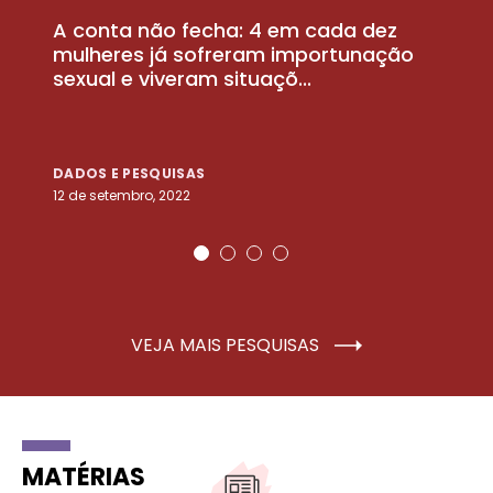
A conta não fecha: 4 em cada dez
P
la
mulheres já sofreram importunação
a
sexual e viveram situaçõ...
m
DADOS E PESQUISAS
D
12 de setembro, 2022
25
VEJA MAIS PESQUISAS
MATÉRIAS