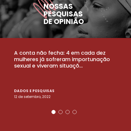
NOSSAS
PESQUISAS
DE OPINIÃO
A conta não fecha: 4 em cada dez
P
la
mulheres já sofreram importunação
a
sexual e viveram situaçõ...
m
DADOS E PESQUISAS
D
12 de setembro, 2022
25