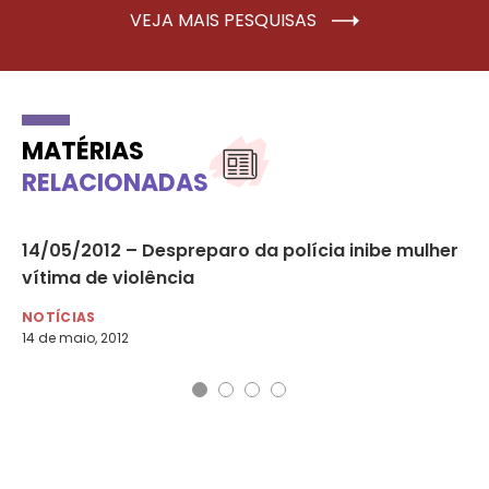
VEJA MAIS PESQUISAS
MATÉRIAS
RELACIONADAS
oz
14/05/2012 – Despreparo da polícia inibe mulher
Ca
vítima de violência
Có
NOTÍCIAS
NO
14 de maio, 2012
7 d