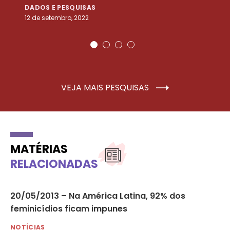
DADOS E PESQUISAS
D
12 de setembro, 2022
25
VEJA MAIS PESQUISAS
MATÉRIAS
RELACIONADAS
er
20/05/2013 – Na América Latina, 92% dos
Er
feminicídios ficam impunes
vi
NOTÍCIAS
NO