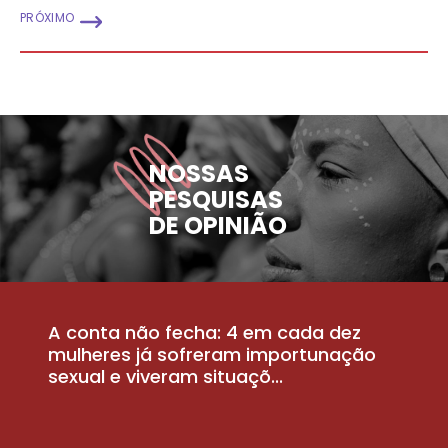
PRÓXIMO
NOSSAS
PESQUISAS
DE OPINIÃO
A conta não fecha: 4 em cada dez
P
la
mulheres já sofreram importunação
a
sexual e viveram situaçõ...
m