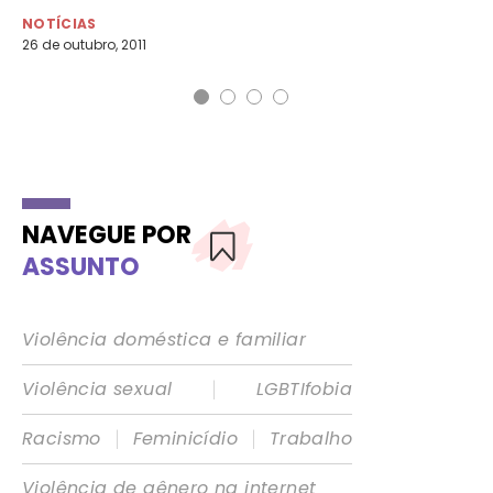
NOTÍCIAS
NO
26 de outubro, 2011
25 
NAVEGUE POR
ASSUNTO
Violência doméstica e familiar
|
Violência sexual
LGBTIfobia
|
|
Racismo
Feminicídio
Trabalho
Violência de gênero na internet