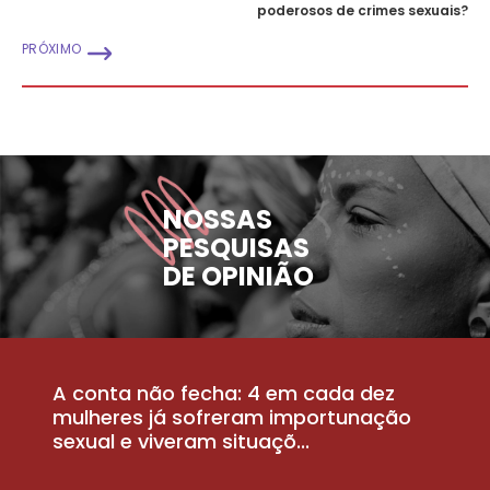
poderosos de crimes sexuais?
PRÓXIMO
NOSSAS
PESQUISAS
DE OPINIÃO
A conta não fecha: 4 em cada dez
P
la
mulheres já sofreram importunação
a
sexual e viveram situaçõ...
m