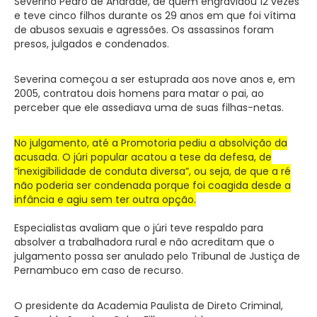
Severino Pedro de Andrade, de quem engravidou 12 vezes
e teve cinco filhos durante os 29 anos em que foi vítima
de abusos sexuais e agressões. Os assassinos foram
presos, julgados e condenados.
Severina começou a ser estuprada aos nove anos e, em
2005, contratou dois homens para matar o pai, ao
perceber que ele assediava uma de suas filhas-netas.
No julgamento, até a Promotoria pediu a absolvição da
acusada. O júri popular acatou a tese da defesa, de
“inexigibilidade de conduta diversa”, ou seja, de que a ré
não poderia ser condenada porque foi coagida desde a
infância e agiu sem ter outra opção.
Especialistas avaliam que o júri teve respaldo para
absolver a trabalhadora rural e não acreditam que o
julgamento possa ser anulado pelo Tribunal de Justiça de
Pernambuco em caso de recurso.
O presidente da Academia Paulista de Direto Criminal,