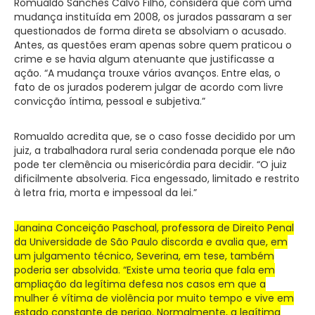
Romualdo Sanches Calvo Filho, considera que com uma
mudança instituída em 2008, os jurados passaram a ser
questionados de forma direta se absolviam o acusado.
Antes, as questões eram apenas sobre quem praticou o
crime e se havia algum atenuante que justificasse a
ação. “A mudança trouxe vários avanços. Entre elas, o
fato de os jurados poderem julgar de acordo com livre
convicção íntima, pessoal e subjetiva.”
Romualdo acredita que, se o caso fosse decidido por um
juiz, a trabalhadora rural seria condenada porque ele não
pode ter clemência ou misericórdia para decidir. “O juiz
dificilmente absolveria. Fica engessado, limitado e restrito
à letra fria, morta e impessoal da lei.”
Janaina Conceição Paschoal, professora de Direito Penal
da Universidade de São Paulo discorda e avalia que, em
um julgamento técnico, Severina, em tese, também
poderia ser absolvida. “Existe uma teoria que fala em
ampliação da legítima defesa nos casos em que a
mulher é vítima de violência por muito tempo e vive em
estado constante de perigo. Normalmente, a legítima