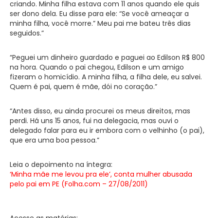
criando. Minha filha estava com 11 anos quando ele quis
ser dono dela. Eu disse para ele: “Se você ameaçar a
minha filha, você morre.” Meu pai me bateu três dias
seguidos.”
“Peguei um dinheiro guardado e paguei ao Edilson R$ 800
na hora. Quando o pai chegou, Edilson e um amigo
fizeram o homicídio. A minha filha, a filha dele, eu salvei.
Quem é pai, quem é mãe, dói no coração.”
“Antes disso, eu ainda procurei os meus direitos, mas
perdi. Há uns 15 anos, fui na delegacia, mas ouvi o
delegado falar para eu ir embora com o velhinho (o pai),
que era uma boa pessoa.”
Leia o depoimento na íntegra:
‘Minha mãe me levou pra ele’, conta mulher abusada
pelo pai em PE (Folha.com – 27/08/2011)
Acesse as matérias: