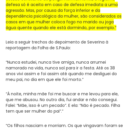
defesa só é aceita em caso de defesa imediata a uma
agressão. Mas, por causa da força inferior e da
dependência psicológica da mulher, são considerados os
casos em que mulher coloca fogo no marido ou joga
água quente quando ele está dormindo, por exemplo.”
Leia a seguir trechos do depoimento de Severina à
reportagem da Folha de S.Paulo:
“Nunca estudei, nunca tive amiga, nunca arrumei
namorado na vida, nunca saí para ir a festa. Até os 38
anos vivi assim e foi assim até quando me desliguei do
meu pai, no dia em que ele foi morto.”
“À noite, minha mãe foi me buscar e me levou para ele,
que me abusou. No outro dia, fui andar e não consegui.
Falei: “Mãe, isso é um pecado”. E ela: “Não é pecado. Filha
tem que ser mulher do pai”.”
“Os filhos nasciam e morriam. Os que vingavam foram se