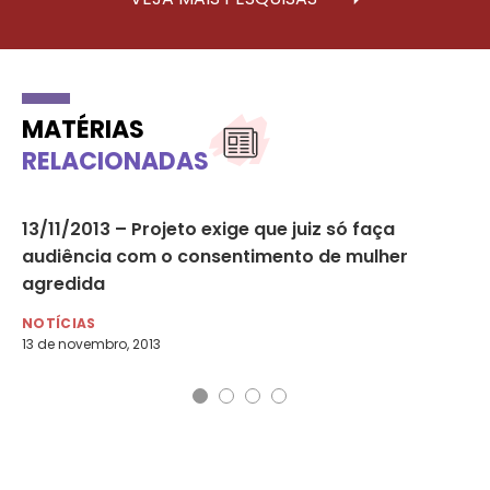
MATÉRIAS
RELACIONADAS
as
13/11/2013 – Projeto exige que juiz só faça
Cr
am
audiência com o consentimento de mulher
no
agredida
NO
12 
NOTÍCIAS
13 de novembro, 2013