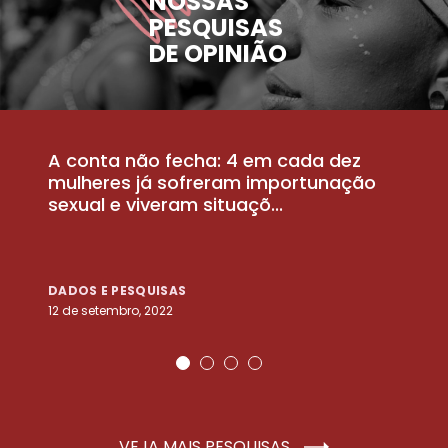
NOSSAS
PESQUISAS
DE OPINIÃO
A conta não fecha: 4 em cada dez
P
la
mulheres já sofreram importunação
a
sexual e viveram situaçõ...
m
DADOS E PESQUISAS
D
12 de setembro, 2022
25
VEJA MAIS PESQUISAS