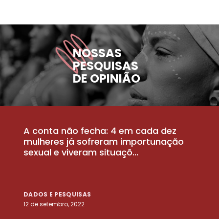
NOSSAS
PESQUISAS
DE OPINIÃO
A conta não fecha: 4 em cada dez
P
la
mulheres já sofreram importunação
a
sexual e viveram situaçõ...
m
DADOS E PESQUISAS
D
12 de setembro, 2022
25