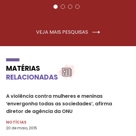
VEJA MAIS PESQUISAS
MATÉRIAS
RELACIONADAS
A violência contra mulheres e meninas
En
‘envergonha todas as sociedades’, afirma
da
diretor de agência da ONU
NO
5 d
NOTÍCIAS
20 de maio, 2015