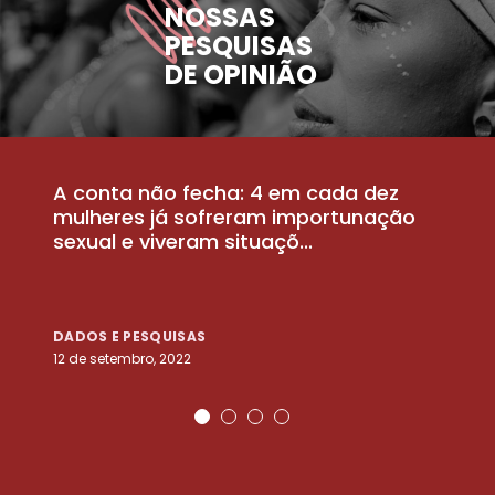
NOSSAS
PESQUISAS
DE OPINIÃO
A conta não fecha: 4 em cada dez
P
la
mulheres já sofreram importunação
a
sexual e viveram situaçõ...
m
DADOS E PESQUISAS
D
12 de setembro, 2022
25