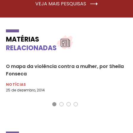
VEJA MAIS PESQUISAS
MATÉRIAS
RELACIONADAS
ia:
O mapa da violência contra a mulher, por Sheila
Vi
Fonseca
Y
NOTÍCIAS
NO
25 de dezembro, 2014
17 