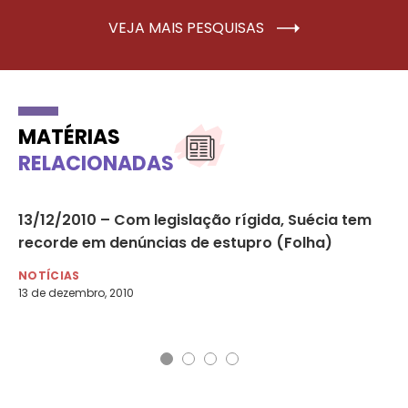
VEJA MAIS PESQUISAS
MATÉRIAS
RELACIONADAS
13/12/2010 – Com legislação rígida, Suécia tem
24
recorde em denúncias de estupro (Folha)
ca
NOTÍCIAS
NO
13 de dezembro, 2010
24 