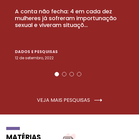
A conta não fecha: 4 em cada dez
P
la
mulheres já sofreram importunação
a
sexual e viveram situaçõ...
m
DADOS E PESQUISAS
D
12 de setembro, 2022
25
VEJA MAIS PESQUISAS
MATÉRIAS