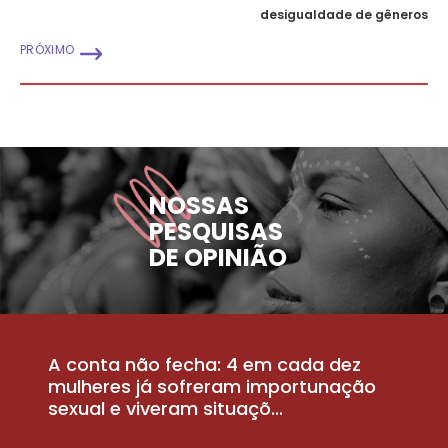
desigualdade de gêneros
PRÓXIMO
NOSSAS
PESQUISAS
DE OPINIÃO
A conta não fecha: 4 em cada dez
P
la
mulheres já sofreram importunação
a
sexual e viveram situaçõ...
m