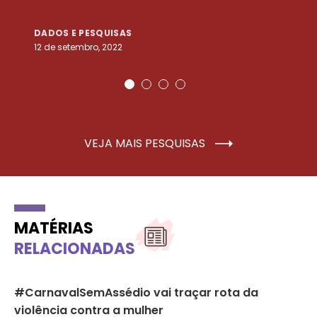
DADOS E PESQUISAS
D
12 de setembro, 2022
25
VEJA MAIS PESQUISAS
MATÉRIAS
RELACIONADAS
#CarnavalSemAssédio vai traçar rota da
Nã
violência contra a mulher
ca