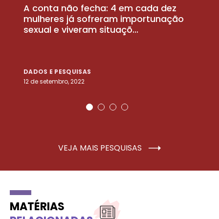
A conta não fecha: 4 em cada dez
P
la
mulheres já sofreram importunação
a
sexual e viveram situaçõ...
m
DADOS E PESQUISAS
D
12 de setembro, 2022
25
VEJA MAIS PESQUISAS
MATÉRIAS