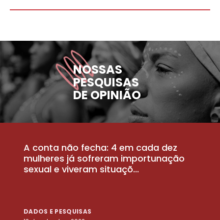
NOSSAS
PESQUISAS
DE OPINIÃO
A conta não fecha: 4 em cada dez
P
la
mulheres já sofreram importunação
a
sexual e viveram situaçõ...
m
DADOS E PESQUISAS
D