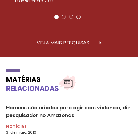
12 de setembro, 2022
25
VEJA MAIS PESQUISAS
MATÉRIAS
RELACIONADAS
Homens são criados para agir com violência, diz
O 
pesquisador no Amazonas
po
NOTÍCIAS
NO
31 de maio, 2016
9 d