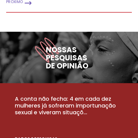
PRÓXIMO
NOSSAS
PESQUISAS
DE OPINIÃO
A conta não fecha: 4 em cada dez
P
la
mulheres já sofreram importunação
a
sexual e viveram situaçõ...
m