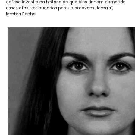
defesa investia na história de que eles tinham cometido
esses atos tresloucados porque amavam demais”,
lembra Penha.