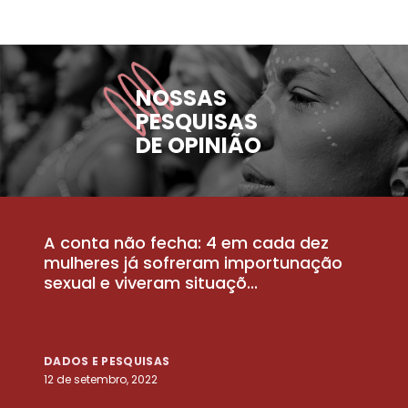
NOSSAS
PESQUISAS
DE OPINIÃO
A conta não fecha: 4 em cada dez
P
la
mulheres já sofreram importunação
a
sexual e viveram situaçõ...
m
DADOS E PESQUISAS
D
12 de setembro, 2022
25