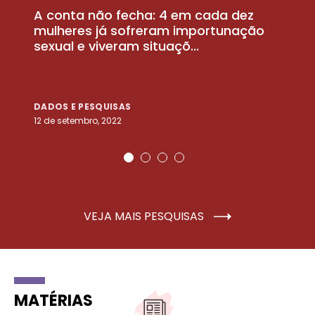
A conta não fecha: 4 em cada dez
P
la
mulheres já sofreram importunação
a
sexual e viveram situaçõ...
m
DADOS E PESQUISAS
D
12 de setembro, 2022
25
VEJA MAIS PESQUISAS
MATÉRIAS