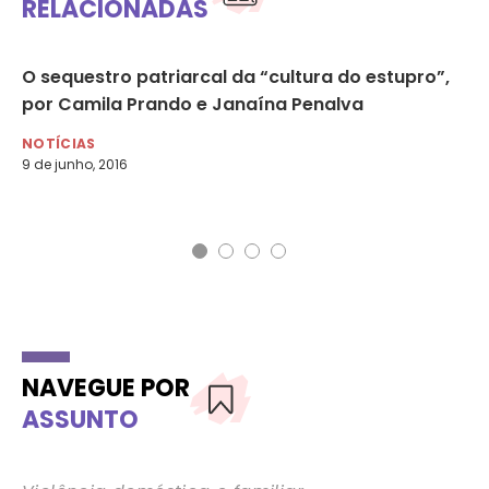
RELACIONADAS
e
O sequestro patriarcal da “cultura do estupro”,
CN
por Camila Prando e Janaína Penalva
re
Bo
NOTÍCIAS
es
9 de junho, 2016
MU
NAVEGUE POR
ASSUNTO