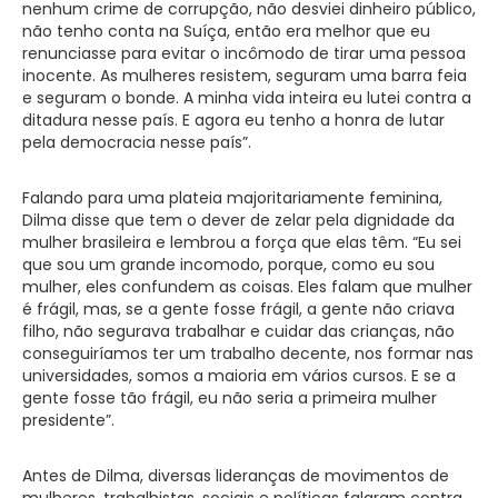
nenhum crime de corrupção, não desviei dinheiro público,
não tenho conta na Suíça, então era melhor que eu
renunciasse para evitar o incômodo de tirar uma pessoa
inocente. As mulheres resistem, seguram uma barra feia
e seguram o bonde. A minha vida inteira eu lutei contra a
ditadura nesse país. E agora eu tenho a honra de lutar
pela democracia nesse país”.
Falando para uma plateia majoritariamente feminina,
Dilma disse que tem o dever de zelar pela dignidade da
mulher brasileira e lembrou a força que elas têm. “Eu sei
que sou um grande incomodo, porque, como eu sou
mulher, eles confundem as coisas. Eles falam que mulher
é frágil, mas, se a gente fosse frágil, a gente não criava
filho, não segurava trabalhar e cuidar das crianças, não
conseguiríamos ter um trabalho decente, nos formar nas
universidades, somos a maioria em vários cursos. E se a
gente fosse tão frágil, eu não seria a primeira mulher
presidente”.
Antes de Dilma, diversas lideranças de movimentos de
mulheres, trabalhistas, sociais e políticas falaram contra