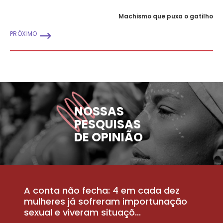
Machismo que puxa o gatilho
PRÓXIMO
NOSSAS
PESQUISAS
DE OPINIÃO
A conta não fecha: 4 em cada dez
P
la
mulheres já sofreram importunação
a
sexual e viveram situaçõ...
m