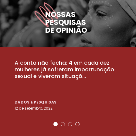
NOSSAS
PESQUISAS
DE OPINIÃO
A conta não fecha: 4 em cada dez
P
la
mulheres já sofreram importunação
a
sexual e viveram situaçõ...
m
DADOS E PESQUISAS
D
12 de setembro, 2022
25