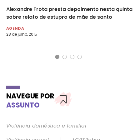
Alexandre Frota presta depoimento nesta quinta
O 
sobre relato de estupro de mãe de santo
li
AGENDA
NO
28 de julho, 2015
13 
NAVEGUE POR
ASSUNTO
Violência doméstica e familiar
|
Violência sexual
LGBTIfobia