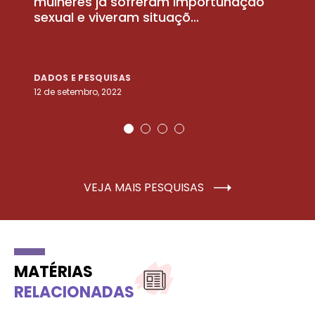
la
mulheres já sofreram importunação
a
sexual e viveram situaçõ...
m
DADOS E PESQUISAS
D
12 de setembro, 2022
25
VEJA MAIS PESQUISAS
MATÉRIAS
RELACIONADAS