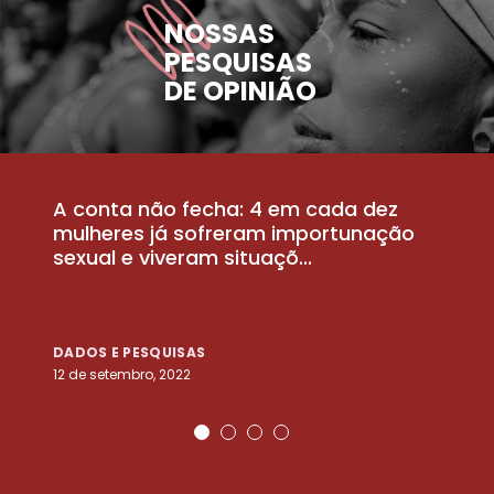
NOSSAS
PESQUISAS
DE OPINIÃO
A conta não fecha: 4 em cada dez
P
la
mulheres já sofreram importunação
a
sexual e viveram situaçõ...
m
DADOS E PESQUISAS
D
12 de setembro, 2022
25