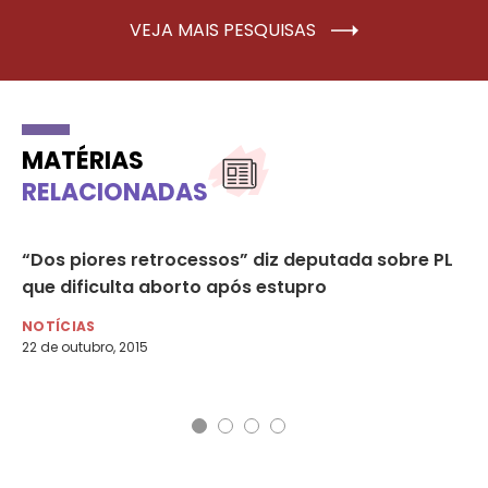
VEJA MAIS PESQUISAS
MATÉRIAS
RELACIONADAS
“Dos piores retrocessos” diz deputada sobre PL
Ju
que dificulta aborto após estupro
Cu
es
NOTÍCIAS
22 de outubro, 2015
NO
23 