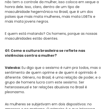
não tem o controle da mulher, isso coloca em xeque a
honra dele. Isso, claro, dentro de um tipo de
masculinidade hegemônica no Brasil, que é um dos
países que mais mata mulheres, mais mata LGBTIs e
mais mata jovens negros.
E quem está matando? Os homens, porque as nossas
masculinidades estão doentes.
G1: Como a cultura brasileira se reflete nas
violências contra a mulher?
Valeska:
Eu digo que o sexismo é ruim pra todos, mas o
sentimento de quem oprime e de quem é oprimido é
diferente. Gênero, no Brasil, é uma relação de poder, e o
grupo de homens lucra com este sexismo. Ser
heterossexual e ter relações abusivas no Brasil é
pleonasmo.
As mulheres se subjetivam em dois dispositivos: no
amoroso e no materno. O primeiro é o que interessa