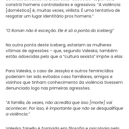
constrói homens controladores e agressivos. “A violência
[doméstica] é, muitas vezes, virilista. É uma tentativa de
resgatar um lugar identitário pros homens.”
“O Ronan não é exceção. Ele é só a ponta do iceberg”
Na outra ponta deste iceberg, estariam as mulheres
vítimas de agressões – que, segundo Valeska, também
estão adoecidas pelo que a “cultura sexista” impõe a elas.
Para Valeska, o caso de Jessyka e outros feminicídios
poderiam ter sido evitados caso familiares, amigos e
vizinhos que tinham conhecimento da violência tivessem
denunciado logo nas primeiras agressões.
“A família, às vezes, não acredita que isso [morte] vai
acontecer. Por isso, é importante que não se desqualifique
a violência.”
Valeska Zanello é formada em filosofia e psicologia pela