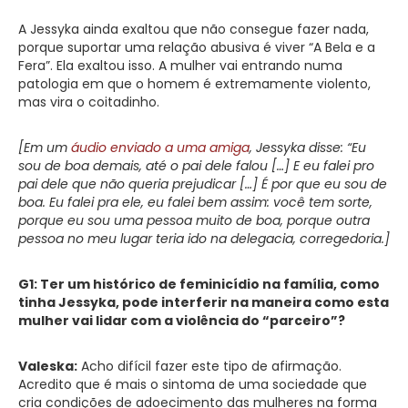
A Jessyka ainda exaltou que não consegue fazer nada,
porque suportar uma relação abusiva é viver “A Bela e a
Fera”. Ela exaltou isso. A mulher vai entrando numa
patologia em que o homem é extremamente violento,
mas vira o coitadinho.
[Em um
áudio enviado a uma amiga
, Jessyka disse: “Eu
sou de boa demais, até o pai dele falou […] E eu falei pro
pai dele que não queria prejudicar […] É por que eu sou de
boa. Eu falei pra ele, eu falei bem assim: você tem sorte,
porque eu sou uma pessoa muito de boa, porque outra
pessoa no meu lugar teria ido na delegacia, corregedoria.]
G1: Ter um histórico de feminicídio na família, como
tinha Jessyka, pode interferir na maneira como esta
mulher vai lidar com a violência do “parceiro”?
Valeska:
Acho difícil fazer este tipo de afirmação.
Acredito que é mais o sintoma de uma sociedade que
cria condições de adoecimento das mulheres na forma