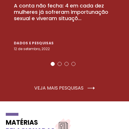
A conta não fecha: 4 em cada dez
P
la
mulheres já sofreram importunação
a
sexual e viveram situaçõ...
m
DADOS E PESQUISAS
D
12 de setembro, 2022
25
VEJA MAIS PESQUISAS
MATÉRIAS