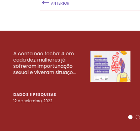
ANTERIOR
A conta não fecha: 4 em
cada dez mulheres já
VEJA MAIS PESQ
sofreram importunação
sexual e viveram situaçõ...
DADOS E PESQUISAS
12 de setembro, 2022