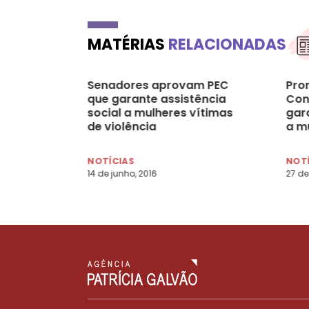
MATÉRIAS
RELACIONADAS
Senadores aprovam PEC
Pro
que garante assistência
Con
social a mulheres vítimas
gar
de violência
a m
viol
NOTÍCIAS
NOT
14 de junho, 2016
27 de