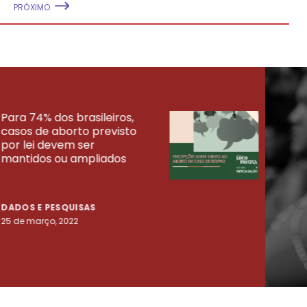
PRÓXIMO
Para 74% dos brasileiros,
30% 
casos de aborto previsto
fora
UISAS
por lei devem ser
mort
mantidos ou ampliados
uma 
tenta
DADOS E PESQUISAS
DADO
25 de março, 2022
23 de