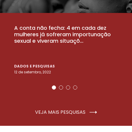
A conta não fecha: 4 em cada dez
P
la
mulheres já sofreram importunação
a
sexual e viveram situaçõ...
m
DADOS E PESQUISAS
D
12 de setembro, 2022
25
VEJA MAIS PESQUISAS