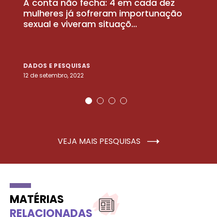
A conta não fecha: 4 em cada dez
P
la
mulheres já sofreram importunação
a
sexual e viveram situaçõ...
m
DADOS E PESQUISAS
D
12 de setembro, 2022
25
VEJA MAIS PESQUISAS
MATÉRIAS
RELACIONADAS