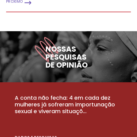
PRÓXIMO
NOSSAS
PESQUISAS
DE OPINIÃO
A conta não fecha: 4 em cada dez
P
la
mulheres já sofreram importunação
a
sexual e viveram situaçõ...
m