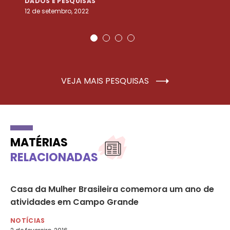
DADOS E PESQUISAS
D
12 de setembro, 2022
25
VEJA MAIS PESQUISAS
MATÉRIAS
RELACIONADAS
Casa da Mulher Brasileira comemora um ano de
Re
atividades em Campo Grande
mu
NOTÍCIAS
NO