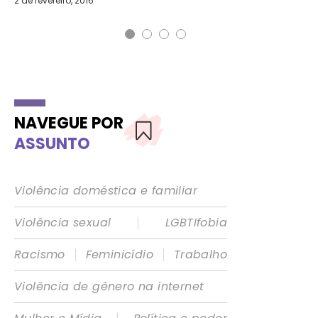
2 de fevereiro, 2016
28 
NAVEGUE POR
ASSUNTO
Violência doméstica e familiar
|
Violência sexual
LGBTIfobia
|
|
Racismo
Feminicídio
Trabalho
Violência de gênero na internet