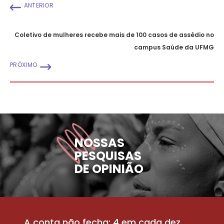
ANTERIOR
Coletivo de mulheres recebe mais de 100 casos de assédio no
campus Saúde da UFMG
PRÓXIMO
NOSSAS
PESQUISAS
DE OPINIÃO
A conta não fecha: 4 em cada dez
P