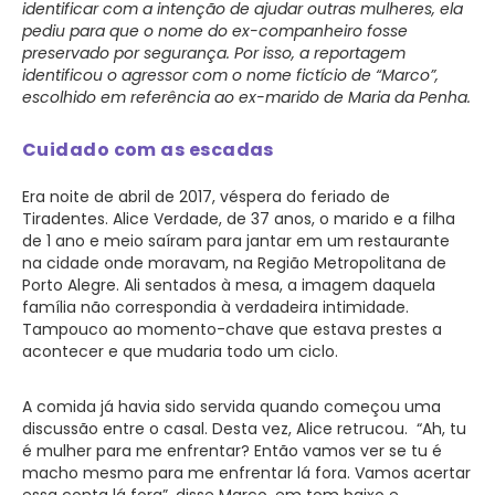
identificar com a intenção de ajudar outras mulheres, ela
pediu para que o nome do ex-companheiro fosse
preservado por segurança. Por isso, a reportagem
identificou o agressor com o nome fictício de “Marco”,
escolhido em referência ao ex-marido de Maria da Penha.
Cuidado com as escadas
Era noite de abril de 2017, véspera do feriado de
Tiradentes. Alice Verdade, de 37 anos, o marido e a filha
de 1 ano e meio saíram para jantar em um restaurante
na cidade onde moravam, na Região Metropolitana de
Porto Alegre. Ali sentados à mesa, a imagem daquela
família não correspondia à verdadeira intimidade.
Tampouco ao momento-chave que estava prestes a
acontecer e que mudaria todo um ciclo.
A comida já havia sido servida quando começou uma
discussão entre o casal. Desta vez, Alice retrucou. “Ah, tu
é mulher para me enfrentar? Então vamos ver se tu é
macho mesmo para me enfrentar lá fora. Vamos acertar
essa conta lá fora”, disse Marco, em tom baixo e