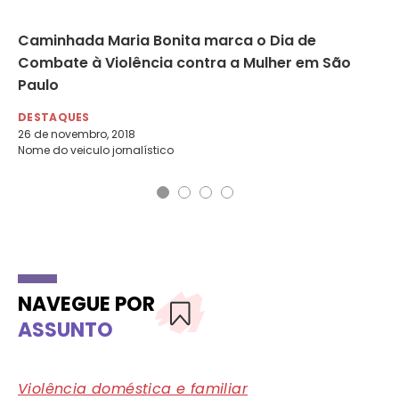
ão
Caminhada Maria Bonita marca o Dia de
Vi
s
Combate à Violência contra a Mulher em São
pe
Paulo
FE
19 
DESTAQUES
26 de novembro, 2018
Nome do veiculo jornalístico
NAVEGUE POR
ASSUNTO
Violência doméstica e familiar